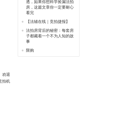
透，如果你想科学捡漏法拍
房，这篇文章你一定要耐心
看完
●
【法辅在线｜竞拍捷报】
●
法拍房背后的秘密：每套房
子都藏着一个不为人知的故
事
●
限购
。
）劝退
竞拍机