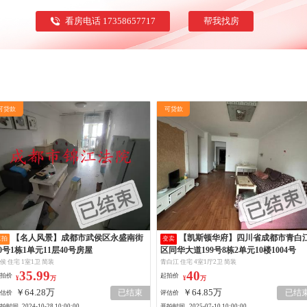
看房电话 17358657717
帮我找房
可贷款
可贷款
【名人风景】成都市武侯区永盛南街
【凯斯顿华府】四川省成都市青白江
二拍
变卖
0号1栋1单元11层40号房屋
区同华大道199号8栋2单元10楼1004号
侯 住宅 1室1卫 简装
青白江 住宅 4室1厅2卫 简装
35.99
40
拍价
起拍价
¥
万
¥
万
￥64.28万
￥64.85万
已结束
已结
估价
评估价
拍时间
开拍时间
2024-10-28 10:00:00
2025-07-10 10:00:00