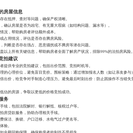
的房屋信息
否存在抵押、查封等问题，确保产权清晰。
察，确认房屋是否为凶宅、有无重大瑕疵（如结构问题、漏水等）。
缴情况，帮助购房者评估额外成本。
同或占用情况，评估是否存在腾房风险。
质，判断是否存在强占、恶意骚扰或不腾房等潜在问题。
盖以上所有关键信息，帮助购房者全面了解房产状况，排除99%的法拍房风险
竞拍建议
房者提供专业的竞拍建议，包括出价范围、竞拍时机等。
合理的心理价位，避免盲目竞价。围标策略：通过增加报名人数（如让亲友参与
成倍出价，给竞争对手制造心理压力。避免最后时刻出价：防止因操作不当错失
被低估的房源，争取以更低的价格竞拍成功。
服务
项手续，包括法院解封、银行解抵、核税过户等。
法拍房贷款服务，协助办理相关手续。
免费保洁、换锁、户口迁移、水电气过户更名等。
房体验。
，如全额回购保障，确保购房者的利益不受损失。