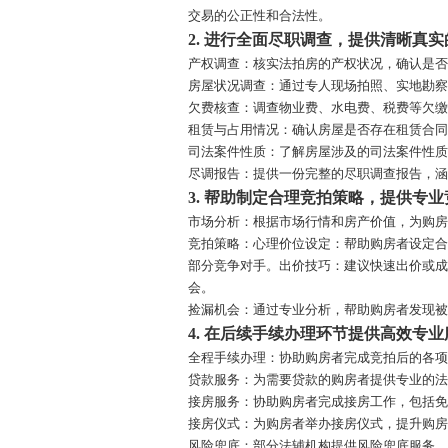
交易的公正性和合法性。
2.
进行全面尽职调查，提供清晰真实
产权调查：核实法拍房的产权状况，确认是
房屋状况调查：通过专人现场拍照、实地勘
欠费核查：调查物业费、水电费、税费等欠
租赁与占用情况：确认房屋是否存在租赁合
司法案件性质：了解房屋涉及的司法案件性
尽调报告：提供一份完整的尽职调查报告，涵
3.
帮助制定合理竞拍策略，提供专业
市场分析：根据市场行情和房产价值，为购
竞拍策略：心理价位设定：帮助购房者设定
部分竞争对手。出价技巧：建议快速出价或
会。
捡漏机会：通过专业分析，帮助购房者发现
4.
在后续手续办理环节提供高效专业
全程手续办理：协助购房者完成竞拍后的各
贷款服务：为需要贷款的购房者提供专业的
接房服务：协助购房者完成接房工作，包括
接房仪式：为购房者举办接房仪式，提升购
风险兜底：部分法辅机构提供风险兜底服务