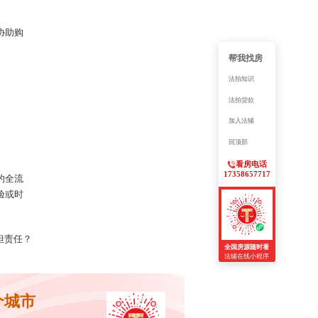
协助购
帮我找房
法拍知识
法拍贷款
加入法辅
回顶部
看房电话
17358657717
的全流
验或时
担责任？
全国房源随时看
法辅在线小程序
个城市