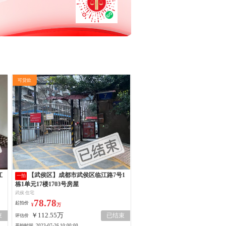
可贷款
【武侯区】成都市武侯区临江路7号1
一拍
栋1单元17楼1703号房屋
武侯 住宅
78.78
起拍价
¥
万
￥112.55万
束
已结束
评估价
开拍时间
2023-07-26 10:00:00