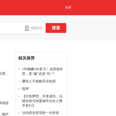
登录
搜索
地图找房
相关推荐
●
1年躺赚300多万！这类低价
交易。
房，是“漏”还是“坑”？
●
哪些人不能购买法拍房
●
抵押
。
●
【共筑梦想，共享成功：法
辅在线与加盟城市合伙人携
解或损
手前行】
●
法拍房全部流程一次性讲
，维护