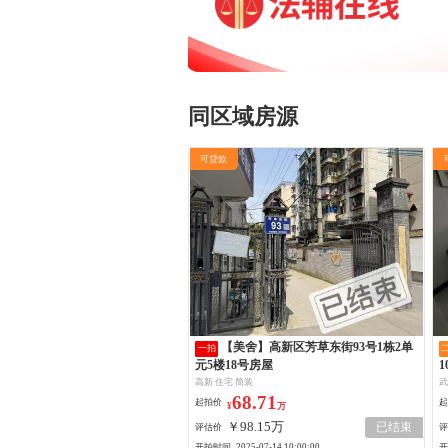
同区域房源
可贷款
【美舍】高新区芳草东街93号1栋2单
一拍
元5楼18号房屋
1
高新 住宅 简装
武
68.71
起拍价
起
¥
万
￥98.15万
已结束
评估价
评
开拍时间
开
2025-07-14 10:00:00