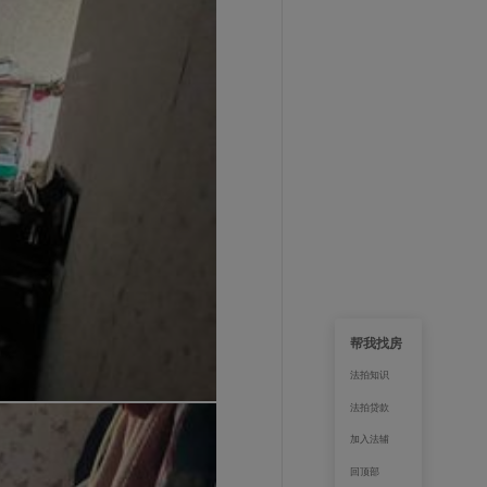
帮我找房
法拍知识
法拍贷款
加入法辅
回顶部