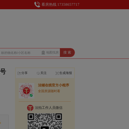
看房热线 17358657717
搜 索
地图找房
1号
分享
关注
生成海报
法辅在线官方小程序
全国房源随时看
法拍工作人员微信
%