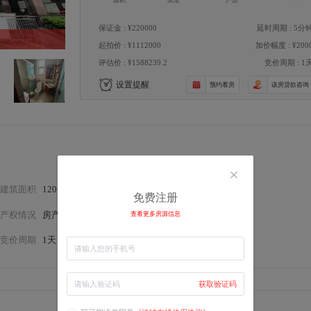
面积
类型
户型
保证金 : ¥220000
延时周期 : 5分
起拍价 : ¥1112000
加价幅度 : ¥200
评估价 : ¥1588239.2
竞价周期 : 1
设置提醒
预约看房
该房贷款咨询
建筑面积
120.56㎡
房屋类型
住宅
免费注册
产权情况
房产证
装修情况
简装
查看更多房源信息
竞价周期
1天
延时周期
5分钟
获取验证码