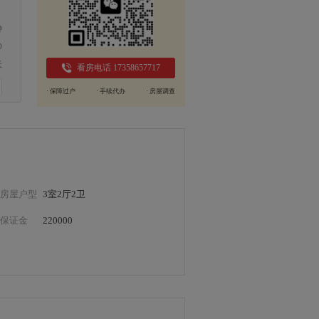
钟
0
天
看房电话 17358657717
· 保障过户
· 手续代办
· 房屋调查
房屋户型
3室2厅2卫
保证金
220000