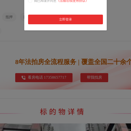
我已阅读并同意
《法辅在线使用协议》
抵押
限购
土地性质
税费
租赁
立即登录
8年法拍房全流程服务 | 覆盖全国二十余
看房电话 17358657717
帮我找房