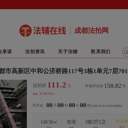
成都法拍网
与承诺
法拍资讯
关于法辅
联系我们
市高新区中和公济桥路117号3栋1单元7层70
111.2
158.82
起拍价
市场评估价
万
万
￥13174/㎡
单价
00
00
00
00
距开始
天
时
分
秒
( 2026-01-05 10:00:00开拍 )
70.02
120.56㎡
住宅
3室2厅2卫
折扣