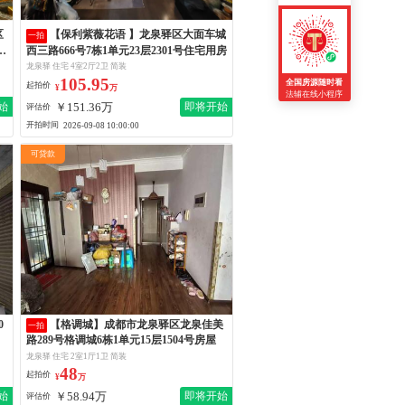
【保利紫薇花语 】龙泉驿区大面车城
一拍
号
西三路666号7栋1单元23层2301号住宅用房
龙泉驿 住宅 4室2厅2卫 简装
105.95
全国房源随时看
起拍价
¥
万
法辅在线小程序
￥151.36万
始
即将开始
评估价
开拍时间
2026-09-08 10:00:00
可贷款
【格调城】成都市龙泉驿区龙泉佳美
一拍
路289号格调城6栋1单元15层1504号房屋
龙泉驿 住宅 2室1厅1卫 简装
48
起拍价
¥
万
￥58.94万
始
即将开始
评估价