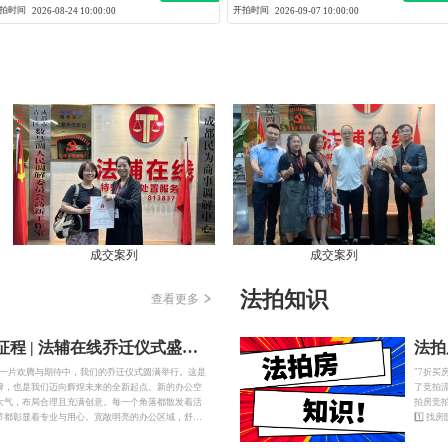
拍时间
开拍时间
2026-08-24 10:00:00
2026-09-07 10:00:00
成交案列
成交案列
法拍知识
查看更多
新起点，新征程 | 法辅在线乔迁仪式盛大举行
日，在一片欢腾与期待中，我们的乔迁仪式圆满举行。这是
"7折买
碑，也是我们迈向辉煌未来的全新起点。新的办公空
了竞拍
大气，布局合理且充满创意。每一个角落都散发着活
拍房竞拍
节都彰显着专业与用心。宽敞明亮的办公区域，舒适
1️⃣ 
进齐全的办公设备，无一不让人感受到公司的蓬勃发
✓ 人民
，彩球飘扬，掌声雷动。公司领导发表了振奋人心的
心仪房源