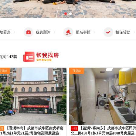
地看房
税费测算
报名参拍
担保贷款
卖 142套
可贷款
可贷款
【香澜半岛】成都市成华区赤虎桥南
【蓝润V客尚东】成都市成华区民兴
二拍
一拍
街1号2栋1单元21层2号住宅及附属设施
北二路158号1栋3单元18层1808号房屋及