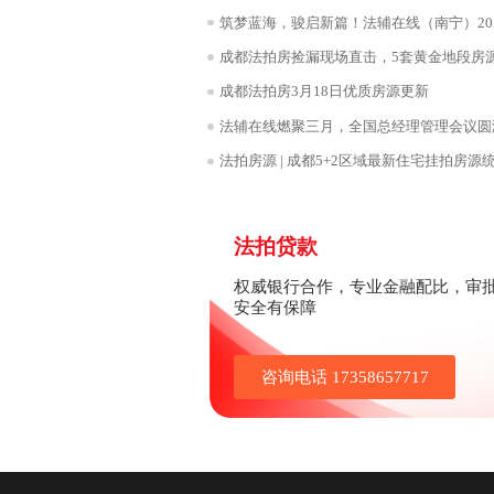
讲话，对公司的过去
筑梦蓝海，骏启新篇！法辅在线（南宁）20
肯定。同时，也对未
公司成员在新的工作
成都法拍房捡漏现场直击，5套黄金地段房
环境的升级，更是公
想与追求，凝聚着我
成都法拍房3月18日优质房源更新
持“客户至上，品质
以更加饱满的热情和
法辅在线燃聚三月，全国总经理管理会议圆
解决方案我们深知，
开每一位员工的付出
法拍房源 | 成都5+2区域最新住宅挂拍房源
长，期待与您携手共进
办公地址从E1-100
旁边专用电梯上19
将与我们一起开创更
法拍贷款
权威银行合作，专业金融配比，审
安全有保障
咨询电话 17358657717