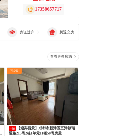
17358657717
办证过户
腾退交房
查看更多房源
可贷款
【迎宾丽景】成都市新津区五津镇瑞
一拍
附
通路215号2栋1单元11楼50号房屋