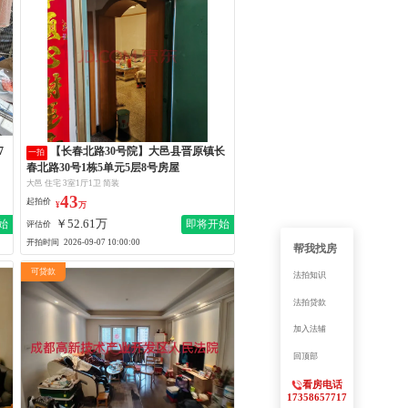
【长春北路30号院】大邑县晋原镇长
一拍
春北路30号1栋5单元5层8号房屋
大邑 住宅 3室1厅1卫 简装
43
起拍价
¥
万
￥52.61万
始
即将开始
评估价
开拍时间
2026-09-07 10:00:00
帮我找房
可贷款
法拍知识
法拍贷款
加入法辅
回顶部
看房电话
17358657717