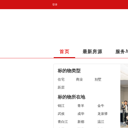
登录
首页
最新房源
服务
标的物类型
住宅
商业
别墅
跃层
标的物所在地
锦江
青羊
金牛
武侯
成华
龙泉驿
青白江
新都
温江