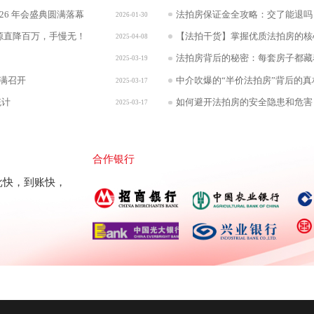
进行了深情回顾，对所有员工的辛勤努力给予了充分
现状（空
26 年会盛典圆满落幕
法拍房保证金全攻略：交了能退吗
2026-01-30
来的发展提出了殷切期望和宏伟蓝图，激励着每一位
房师更稳
环境中勇攀高峰，再创佳绩。此次乔迁，不仅是办公
💰 缴纳
源直降百万，手慢无！
【法拍干货】掌握优质法拍房的核
2025-04-08
司实力的提升和战略布局的拓展。它承载着我们的梦
种：优先
们智慧与汗水。站在新的起点，我们将一如既往地坚
前23小
法拍房背后的秘密：每套房子都藏
2025-03-19
第一”的经营理念，不断提升服务质量，优化产品结构，
置心理止
更加严谨的态度，为广大客户提供更优质、更高效的
逾期=保
满召开
中介吹爆的“半价法拍房”背后的真
2025-03-17
公司的发展离不开每一位客户的支持与信任，也离不
户：专业
与奉献。在此，我们诚挚地邀请您一同见证我们的成
认书🔑
统计
如何避开法拍房的安全隐患和危害
2025-03-17
，共创更加美好的明天！新办公地址:“法辅在线”的
坚战🛠
2搬迁至E1-1902，欢迎新老朋友莅临！（E1楼下星巴克
金→竞
楼）加入我们，您就是法辅在线品牌矩阵的重要一员，
告就参拍 → 可能遇到高额税费！❌ 错误2：临时凑保证金 → 银
加美好的明天！
流拍！❌ 错误3：
易更简
募 10
合作银行
强大品
批快，到账快，