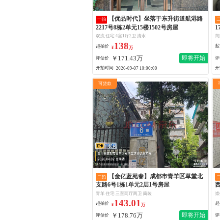
【优品时代】坐落于东升街道航港路
一拍
2217号8栋2单元15楼1502号房屋
1
简
双流 住宅 4室1厅2卫 清水
138
起
起拍价
¥
万
￥171.43万
即将开始
评
评估价
开
开拍时间
2026-09-07 10:00:00
可贷款
【金亿蓝苑春】成都市青羊区草堂北
二拍
支路6号1栋1单元2层1号房屋
青羊 住宅 三室两厅两卫 简装
崇
143.01
起拍价
起
¥
万
￥178.76万
即将开始
评估价
评