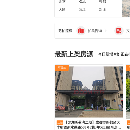
金堂
双流
郫都
大邑
蒲江
新津
都江堰
彭州
邛崃
崇州
其它
简阳
竞拍流程
拍卖咨询
实
高新西
高新
天府
龙泉
浦江
最新上架房源
今日新增 0套 正在拍
可贷款
【龙湖听蓝湾二期】成都市新都区大
二拍
丰街道新水碾路508号3栋3单元8层1号房屋