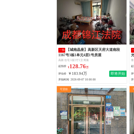
【城南晶座】高新区天府大道南段
一拍
1167号3栋1单元4层1号房屋
光
高新 住宅 5室2厅2卫 简装
青
128.76
起拍价
起
¥
万
￥183.94万
即将开始
评估价
评
开拍时间
开
2026-09-07 10:00:00
可贷款