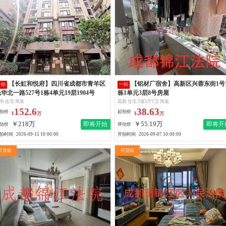
【长虹和悦府】四川省成都市青羊区
【铝材厂宿舍】高新区兴蓉东街1号7
一拍
一拍
华北一路527号1栋4单元19层1904号
栋1单元3层8号房屋
羊 住宅 简装
高新 住宅 2室1厅1卫 简装
152.6
38.63
拍价
起拍价
¥
万
¥
万
￥218万
￥55.19万
即将开始
即将开
估价
评估价
拍时间
开拍时间
2026-09-15 10:00:00
2026-09-07 10:00:00
可贷款
可贷款