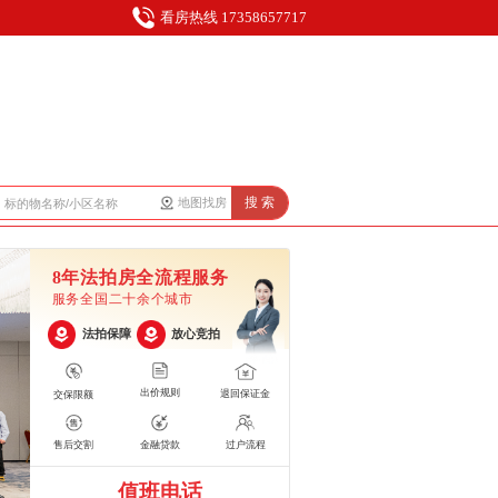
看房热线 17358657717
搜 索
地图找房
8年法拍房全流程服务
服务全国二十余个城市
法拍保障
放心竞拍
出价规则
退回保证金
交保限额
售后交割
金融贷款
过户流程
值班电话