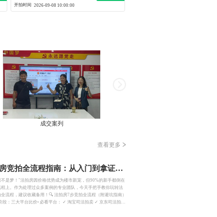
开拍时间
2026-09-08 10:00:00
成交案列
成交案列
查看更多
法拍房竞拍全流程指南：从入门到拿证，7步避开所有坑！
房不是梦！"法拍房因价格优势成为楼市新宠，但90%的新手都倒在
流程上。作为处理过众多案例的专业团队，今天手把手教你玩转法
全流程，建议收藏备用！🔍 法拍房7步竞拍全流程（附避坑指南）
找房阶段：三大平台比价• 必看平台： ✓ 淘宝司法拍卖 ✓ 京东司法拍卖
法院诉讼资产网• 筛选技巧： - 设置"区域/价格/面积"三级筛选 - 收藏
开启提醒功能2️⃣背调阶段：实地看房4大要点✅ 必查清单： • 房屋