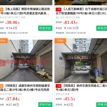
【海上花园】简阳市简城镇公园后街
【人居万新峰荟】位于成都市温江区
二拍
一拍
7号14栋1单元27层8号房屋及室内家具家
永宁街道康顺路799号1栋1单元12层1202
电
房屋
阳 住宅 3室1厅1厨1卫 简装
温江 住宅 3室2厅2卫 简装
30.46
81.43
拍价
起拍价
¥
万
¥
万
￥54.4万
￥116.33万
即将开始
即将开
估价
评估价
拍时间
开拍时间
2026-08-24 10:00:00
2026-09-07 10:00:00
可贷款
可贷款
【明珠苑】成都市崇州市崇阳镇唐安
【明珠苑】崇州市唐安西路北二巷20
二拍
一拍
西路北二巷20号2栋2单元4楼2号住宅用房
号1栋2单元5层8号
州 住宅 4室2厅2卫 简装
崇州 住宅 简装
37.84
45.5
拍价
起拍价
¥
万
¥
万
￥67.48万
￥65万
即将开始
即将开
估价
评估价