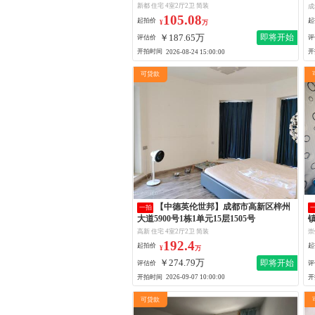
及附着装修
新都 住宅 4室2厅2卫 简装
成
105.08
起拍价
起
¥
万
￥187.65万
即将开始
评估价
评
开拍时间
开
2026-08-24 15:00:00
可贷款
【中德英伦世邦】成都市高新区梓州
一拍
大道5900号1栋1单元15层1505号
高新 住宅 4室2厅2卫 简装
崇
192.4
起拍价
起
¥
万
￥274.79万
即将开始
评估价
评
开拍时间
开
2026-09-07 10:00:00
可贷款