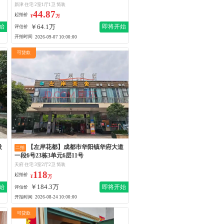
新津 住宅 2室1厅1卫 简装
44.87
起拍价
¥
万
￥64.1万
始
即将开始
评估价
开拍时间
2026-09-07 10:00:00
可贷款
【左岸花都】成都市华阳镇华府大道
二拍
一段6号23栋3单元6层11号
天府 住宅 3室2厅2卫 简装
118
起拍价
¥
万
￥184.3万
始
即将开始
评估价
开拍时间
2026-08-24 10:00:00
可贷款