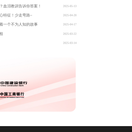
置/出租/自住） • 物业欠费（最高记录28万！） • 隐蔽工程（带验
？血泪教训告诉你答案！
2025-05-13
妥） • 邻居走访（了解房屋历史）3️⃣ 保证金：最容易出错的环节
须知： • 金额：起拍价10-20% • 时限：建议提前48小时缴纳 • 卡
心特征！少走弯路~
2025-04-20
使用四大行借记卡4️⃣ 竞拍技巧：这样出价最聪明⏰ 时间策略： •
时可观望 • 最后5分钟集中出价💵 加价技巧： • 按最小增幅加价 • 设
着一个不为人知的故事
2025-04-17
损线5️⃣ 尾款支付：生死时速⚠️ 重要期限： • 通常7-15个工作日 •
证金没收！💳 汇款方式： • 必须转入法院指定账户6️⃣ 协助解封过
相
2025-03-22
人做专业事📜 关键文件： • 法院裁定书 • 协助执行通知书 • 成交确
 交接要点： • 核实产权信息 • 确认税费明细7️⃣ 收房入住：最后的攻
2025-03-14
️ 腾退方案： • 友好协商 • 法院强制执行 • 补偿清退找房→尽调→保证
拍→尾款→过户→收房【新手必看】三大致命错误❌ 错误1：不看公
行限额导致
忽略腾退难度 → 拍完住不进去！法辅在线，让法拍房交
单！法辅在线，一站式法拍房助拍辅助服务的引领者现面向全国招
0 个城市加盟合作商，共同开启不良资产收购与处置的新篇章，打造
牌矩阵！