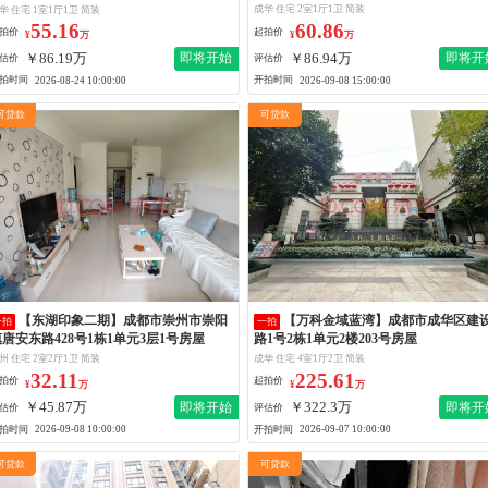
着装修
成华 住宅 2室1厅1卫 简装
华 住宅 1室1厅1卫 简装
60.86
55.16
起拍价
拍价
¥
万
¥
万
￥86.94万
￥86.19万
即将开
即将开始
评估价
估价
开拍时间
拍时间
2026-09-08 15:00:00
2026-08-24 10:00:00
可贷款
可贷款
【东湖印象二期】成都市崇州市崇阳
【万科金域蓝湾】成都市成华区建设
一拍
一拍
镇唐安东路428号1栋1单元3层1号房屋
路1号2栋1单元2楼203号房屋
州 住宅 2室2厅1卫 简装
成华 住宅 4室1厅2卫 简装
32.11
225.61
拍价
起拍价
¥
万
¥
万
￥45.87万
￥322.3万
即将开始
即将开
估价
评估价
拍时间
开拍时间
2026-09-08 10:00:00
2026-09-07 10:00:00
可贷款
可贷款