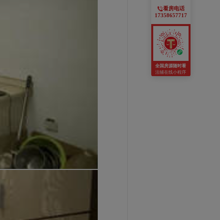
看房电话
17358657717
全国房源随时看
法辅在线小程序