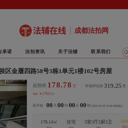
成都法拍网
与承诺
法拍资讯
关于法辅
联系我们
区金履四路58号3栋1单元1楼102号房屋
178.78
319.25
起拍价
市场评估价
万
万
￥17921/㎡
单价
00
00
00
00
距开始
天
时
分
秒
( 2025-02-10 10:00:00开拍 )
56
178.14㎡
住宅
5室3厅2厨3卫
折扣