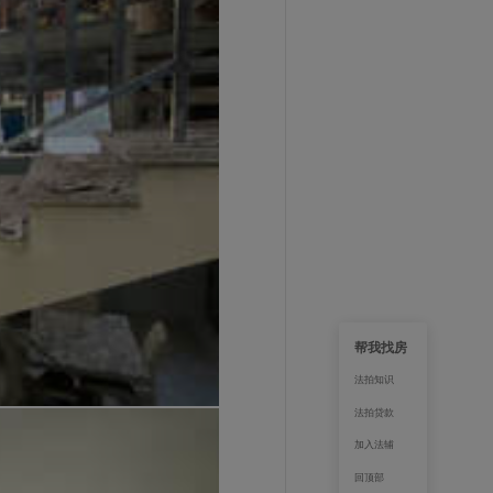
帮我找房
法拍知识
法拍贷款
加入法辅
回顶部