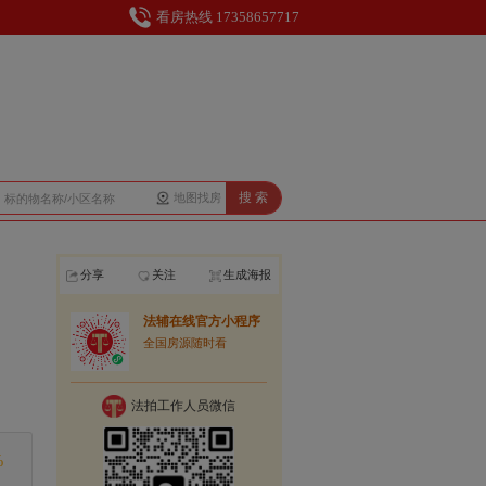
看房热线 17358657717
搜 索
地图找房
分享
关注
生成海报
法辅在线官方小程序
全国房源随时看
法拍工作人员微信
%