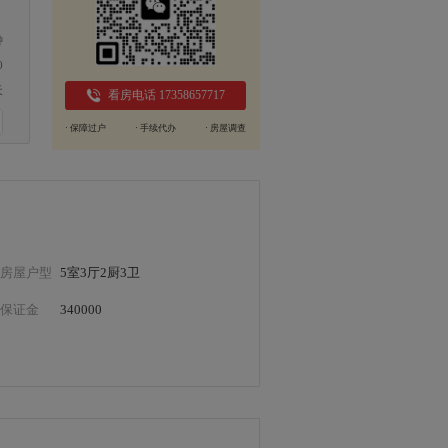
钟
0
天
看房电话 17358657717
· 保障过户
· 手续代办
· 房屋调查
房屋户型
5室3厅2厨3卫
保证金
340000