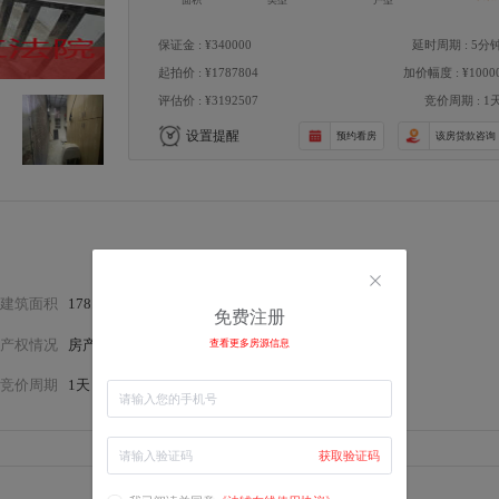
面积
类型
户型
保证金 : ¥340000
延时周期 : 5分
起拍价 : ¥1787804
加价幅度 : ¥1000
评估价 : ¥3192507
竞价周期 : 1
设置提醒
预约看房
该房贷款咨询
建筑面积
178.14㎡
房屋类型
住宅
免费注册
产权情况
房产证
装修情况
简装
查看更多房源信息
竞价周期
1天
延时周期
5分钟
获取验证码