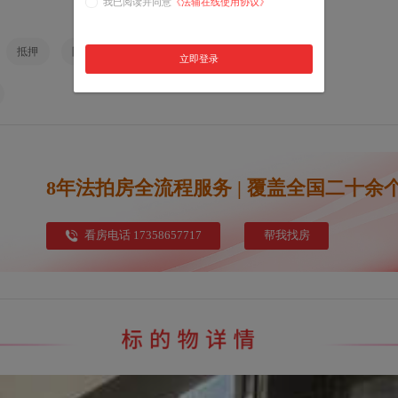
我已阅读并同意
《法辅在线使用协议》
抵押
限购
土地性质
税费
租赁
立即登录
8年法拍房全流程服务 | 覆盖全国二十余
看房电话 17358657717
帮我找房