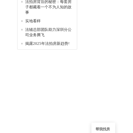
●
法拍房背后的秘密：每套房
子都藏着一个不为人知的故
事
●
实地看样
●
法辅总部团队助力深圳分公
司业务腾飞
●
揭露2025年法拍房新趋势!
帮我找房