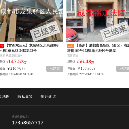
【首创东公元】龙泉驿区北泉路909
【高新】成都市高新区（西区）清源
一拍
二拍
4栋1单元33-34层3303号
环街169号17栋1单元3楼6号房屋
泉驿 跃层 跃层 清水
高新 商业
147.53
56.48
拍价
起拍价
¥
万
¥
万
￥210.76万
￥100.86万
已结束
已结
估价
评估价
拍时间
开拍时间
2025-10-30 10:00:00
2023-09-11 10:00:00
点地图
隐私政策
投诉建议
成都客服电话：
17358657717