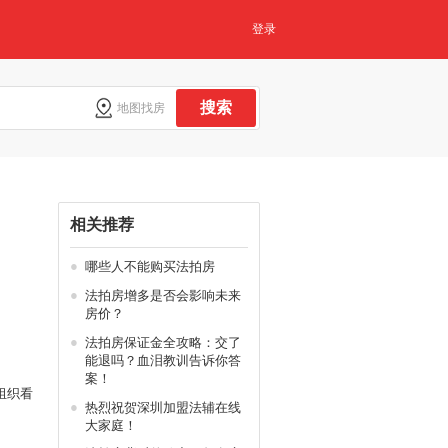
登录
搜索
地图找房
相关推荐
●
哪些人不能购买法拍房
●
法拍房增多是否会影响未来
房价？
●
法拍房保证金全攻略：交了
能退吗？血泪教训告诉你答
案！
组织看
●
热烈祝贺深圳加盟法辅在线
大家庭！