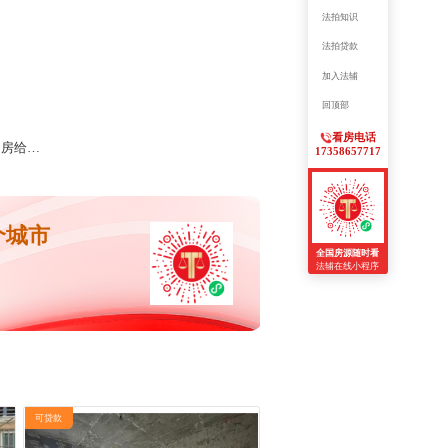
法拍知识
法拍贷款
加入法辅
回顶部
看房电话
下一篇：法拍房里(有法院写明负责交付)的房子迟迟腾不了房给拍买者怎么维权?
17358657717
个城市
全国房源随时看
法辅在线小程序
可贷款