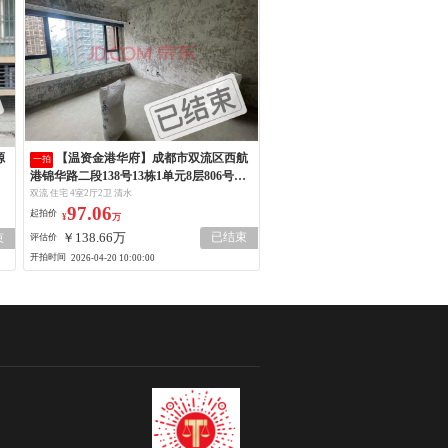
【温资金港华府】成都市双流区西航
一拍
港锦华路二段138号13栋1单元8层806号房
屋
双流 住宅 4室2厅2卫 清水
97.06
起拍价
¥
万
￥138.66万
已结束
束
评估价
开拍时间
2026-04-20 10:00:00