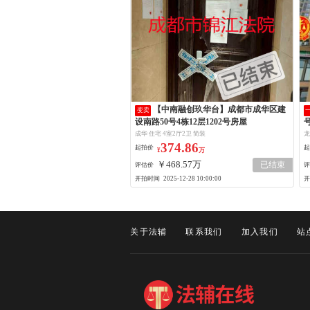
【中南融创玖华台】成都市成华区建
变卖
设南路50号4栋12层1202号房屋
号
成华 住宅 4室2厅2卫 简装
龙
374.86
起拍价
起
¥
万
￥468.57万
已结束
评估价
评
开拍时间
开
2025-12-28 10:00:00
关于法辅
联系我们
加入我们
站