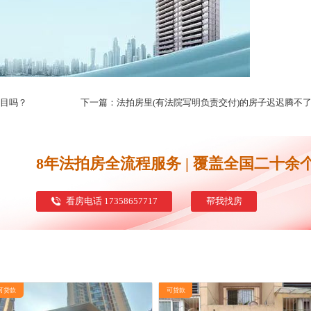
项目吗？
8年法拍房全流程服务 | 覆盖全国二十余
看房电话 17358657717
帮我找房
可贷款
可贷款